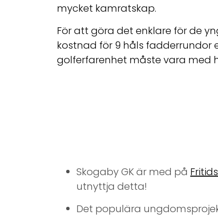
mycket kamratskap.
För att göra det enklare för de y
kostnad för 9 håls fadderrundor e
golferfarenhet måste vara med hel
Skogaby GK är med på
Fritid
utnyttja detta!
Det populära ungdomsproje