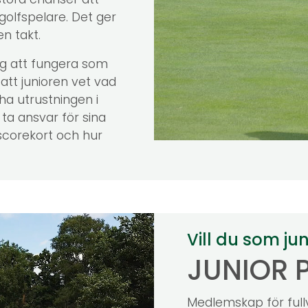
tora chanser att
olfspelare. Det ger
en takt.
ig att fungera som
att junioren vet vad
ha utrustningen i
 ta ansvar för sina
scorekort och hur
Vill du som jun
JUNIOR 
Medlemskap för full