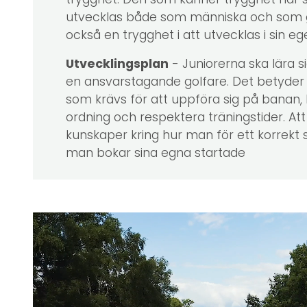
trygghet. Den som känner trygghet har s
utvecklas både som människa och som g
också en trygghet i att utvecklas i sin eg
Utvecklingsplan
- Juniorerna ska lära s
en ansvarstagande golfare. Det betyder 
som krävs för att uppföra sig på banan, 
ordning och respektera träningstider. Att
kunskaper kring hur man för ett korrekt 
man bokar sina egna startade