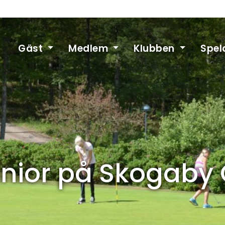
Gäst
Medlem
Klubben
Spel
nior på Skogaby