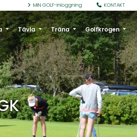
MIN GOLF-inloggning
KONTAKT
a
Tävla
Träna
Golfkrogen
 GK