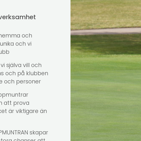
orverksamhet
ig hemma och
unika och vi
lubb
i själva vill och
mans och på klubben
are och personer
uppmuntrar
m att prova
t är viktigare än
PPMUNTRAN skapar