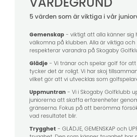
VÄRDEGRUND
5 värden som är viktiga i vår juni
Gemenskap
- viktigt att alla känner s
välkomna på klubben. Alla är viktiga och 
respekterar varandra på Skogaby Golfk
Glädje
- Vi tränar och spelar golf för att v
tycker det är roligt. Vi har skoj tillsam
vilket gör att vi utvecklas som golfspel
Uppmuntran
- Vi i Skogaby Golfklubb 
juniorerna att skaffa erfarenheter geno
gränserna. Fokus på att berömma försöke
vad resultatet blir.
Trygghet
- GLÄDJE, GEMENSKAP och U