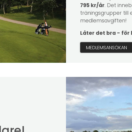
795 kr/år
. Det inneb
träningsgrupper till
medlemsavgiften!
Låter det bra - för
MEDLEMSANSÖKAN
dare!