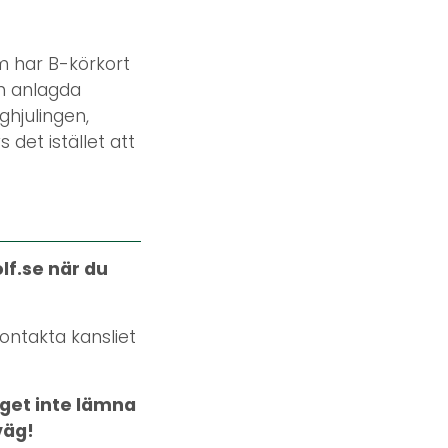
m har B-körkort
ch anlagda
hjulingen,
 det istället att
olf.se när du
ontakta kansliet
äget inte lämna
väg!