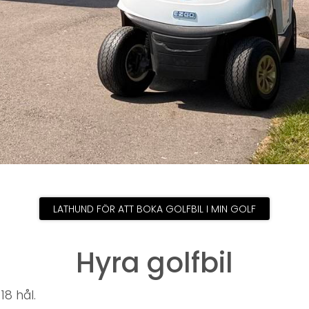
LATHUND FÖR ATT BOKA GOLFBIL I MIN GOLF
Hyra golfbil
18 hål.