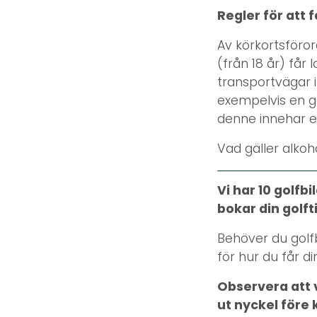
Regler för att f
Av körkortsföror
(från 18 år) får 
transportvägar 
exempelvis en go
denne innehar et
Vad gäller alkoh
Vi har 10 golfbi
bokar din golft
Behöver du golfb
för hur du får di
Observera att v
ut nyckel före k