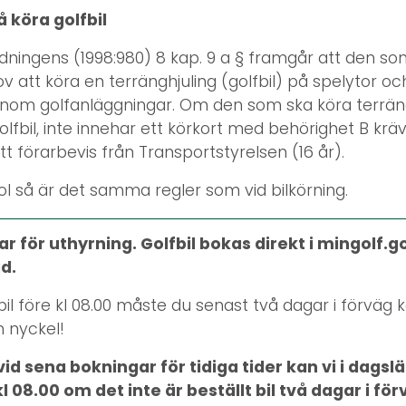
å köra golfbil
dningens (1998:980) 8 kap. 9 a § framgår att den so
lov att köra en terränghjuling (golfbil) på spelytor o
inom golfanläggningar. Om den som ska köra terräng
lfbil, inte innehar ett körkort med behörighet B krävs
t förarbevis från Transportstyrelsen (16 år).
ol så är det samma regler som vid bilkörning.
lar för uthyrning. Golfbil bokas direkt i mingolf.g
id.
il före kl 08.00 måste du senast två dagar i förväg k
n nyckel!
id sena bokningar för tidiga tider kan vi i dagsl
l 08.00 om det inte är beställt bil två dagar i för